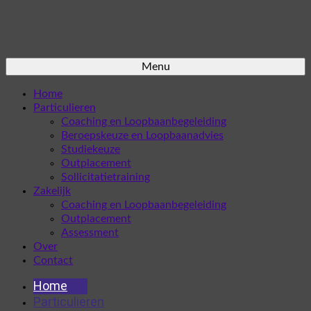
Menu
Home
Particulieren
Coaching en Loopbaanbegeleiding
Beroepskeuze en Loopbaanadvies
Studiekeuze
Outplacement
Sollicitatietraining
Zakelijk
Coaching en Loopbaanbegeleiding
Outplacement
Assessment
Over
Contact
Home
Particulieren